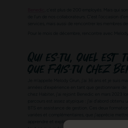
Benedic
, c’est plus de 200 employés. Mais qui son
* Veuillez renseigner au moins l’un des deux champs.
de l’un de nos collaborateurs. C’est l’occasion d’e
services, mais aussi de rencontrer les membres de 
Pour le mois de décembre, rencontre avec Melody
Qui es-tu, quel est 
que fais-tu chez Be
Je m'appelle Melody Grun, j’ai 36 ans et je suis 
années d’expérience en tant que gestionnaire de
chez Habiter, j’ai rejoint Benedic en mars 2023 l
parcours est assez atypique : j’ai d’abord obtenu
BTS en assistance de gestion. Ces deux formatio
variées et complémentaires, que j’apprécie mettre
apprendre et explorer de nouveaux savoirs, c’est 