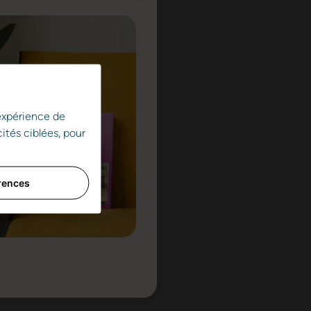
 expérience de
ités ciblées, pour
rences