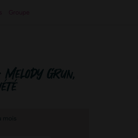
l’immobilier du nord-
s
Groupe
 questions
 : Melody Grun,
iété