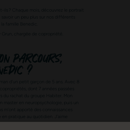
t-ils ? Chaque mois, découvrez le portrait
n savoir un peu plus sur nos différents
la famille Benedic.
 Grun, chargée de copropriété.
ton parcours,
nedic ?
maman d’un petit garçon de 5 ans. Avec 8
 copropriétés, dont 7 années passées
ors du rachat du groupe Habiter. Mon
 un master en neuropsychologie, puis un
ns m’ont apporté des connaissances
 en pratique au quotidien. J’aime
une des raisons qui me motivent dans