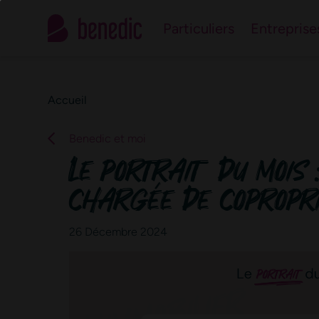
Contactez le n°1 de 
Particuliers
Entreprise
Notre équipe d’experts est à votre service pour répondre à vos
Accueil
Benedic et moi
Le portrait du mois
chargée de copropr
26 Décembre 2024