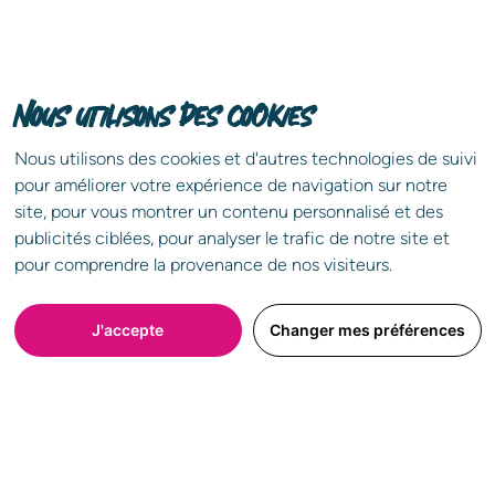
Nous utilisons des cookies
Télécharger notre plaquette de
Pourquoi choisir l’achat
recrutement
Nous utilisons des cookies et d'autres technologies de suivi
instantané ?
pour améliorer votre expérience de navigation sur notre
site, pour vous montrer un contenu personnalisé et des
En optant pour la vente de votre
publicités ciblées, pour analyser le trafic de notre site et
bien à homeloop et sa solution
pour comprendre la provenance de nos visiteurs.
d’achat instantané,
vous dites adieu
à tous les tracas liés à une vente
J'accepte
Changer mes préférences
immobilière classique.
Vous êtes certain de vendre votre bien : l’offre
d’achat homeloop est ferme, définitive et sans
condition suspensive de financement, ni délai
de rétractation.