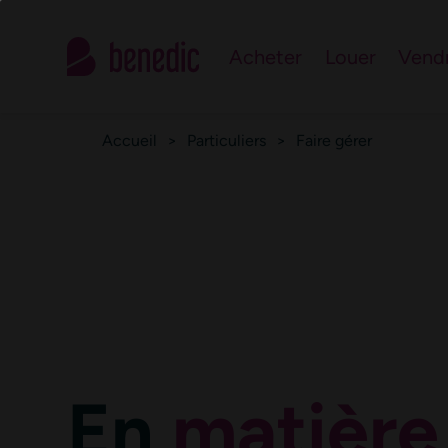
Contactez le n°1 de 
Acheter
Louer
Vend
Notre équipe d’experts est à votre service pour répondre à vos
Accueil
>
Particuliers
>
Faire gérer
En
matière