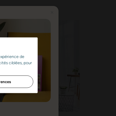
 expérience de
ités ciblées, pour
rences