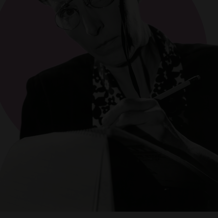
tacter. Découvrez comment nous recueillons, utilisons et partageons vos donnée