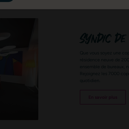
Syndic de
Que vous soyez une cop
résidence neuve de 200 
ensemble de bureaux, no
Rejoignez les 7000 cop
quotidien.
En savoir plus