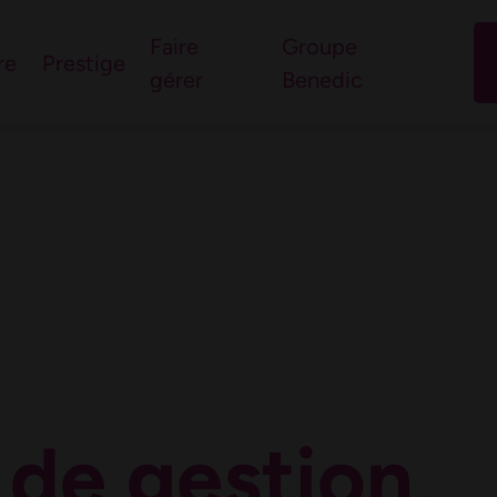
l’immobilier du nord-
Faire
Groupe
re
Prestige
gérer
Benedic
 questions
 de gestion
,