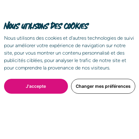
Une équipe dédiée à l'immobilier
d'entreprise
Nous utilisons des cookies
Télécharger gratuitement
Nous utilisons des cookies et d'autres technologies de suivi
pour améliorer votre expérience de navigation sur notre
site, pour vous montrer un contenu personnalisé et des
Accès aux ressources et données
publicités ciblées, pour analyser le trafic de notre site et
du réseau CBRE
pour comprendre la provenance de nos visiteurs.
J'accepte
Changer mes préférences
+ 50 ans d'expérience sur le
marché régional