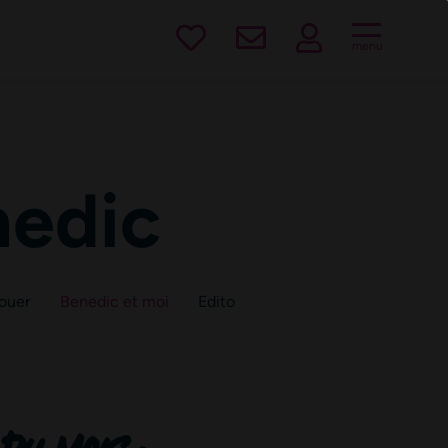
est !
menu
nedic
ouer
Benedic et moi
Edito