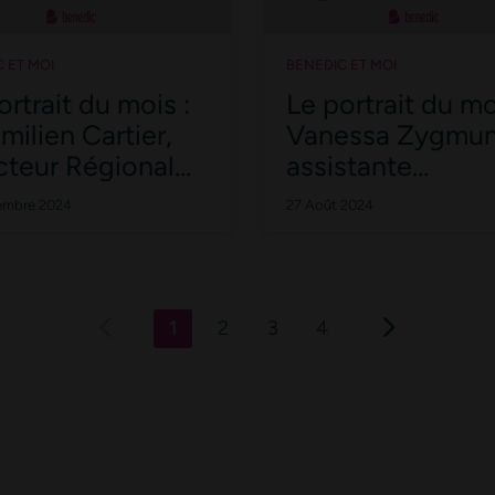
 ET MOI
BENEDIC ET MOI
ortrait du mois :
Le portrait du mo
milien Cartier,
Vanessa Zygmun
cteur Régional
assistante
sbourg et Nancy
commerciale.
embre 2024
27 Août 2024
1
2
3
4