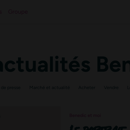
l’immobilier du nord-
s
Groupe
 questions
actualités Be
 de presse
Marché et actualité
Acheter
Vendre
L
Benedic et moi