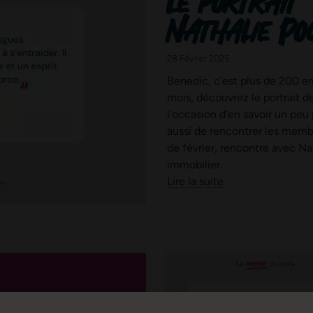
Le portrait 
Nathalie Po
28 Février 2025
Benedic, c’est plus de 200 e
mois, découvrez le portrait de
l’occasion d’en savoir un peu 
aussi de rencontrer les membr
de février, rencontre avec N
immobilier.
Lire la suite
ce formulaire soient utilisées, exploitées, traitées pour permettre de me recon