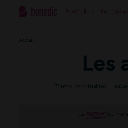
Contactez le n°1 de 
Particuliers
Entreprise
Notre équipe d’experts est à votre service pour répondre à vos
Accueil
Les 
Toutes les actualités
Revue