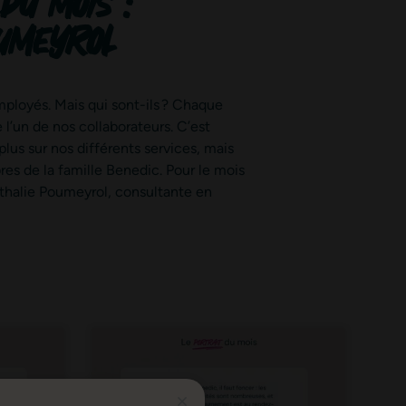
du mois :
umeyrol
mployés. Mais qui sont-ils ? Chaque
 l’un de nos collaborateurs. C’est
plus sur nos différents services, mais
es de la famille Benedic. Pour le mois
athalie Poumeyrol, consultante en
tacter. Découvrez comment nous recueillons, utilisons et partageons vos donnée