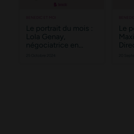
BENEDIC ET MOI
BENEDIC
Le portrait du mois :
Le p
Lola Genay,
Maxi
négociatrice en
Dire
locations
Stra
25 Octobre 2024
20 Sept