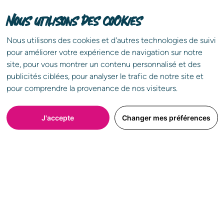
Connexion
Nous utilisons des cookies
Télécharger gratuitement
* Veuillez renseigner au moins l’un des deux champs.
Nous utilisons des cookies et d'autres technologies de suivi
pour améliorer votre expérience de navigation sur notre
site, pour vous montrer un contenu personnalisé et des
Benedic Ariane Nancy
publicités ciblées, pour analyser le trafic de notre site et
pour comprendre la provenance de nos visiteurs.
Connexion
J'accepte
Changer mes préférences