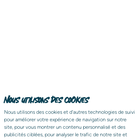
guide
Téléchargez votre
exclusif
pour une vente
immobilière sans stress !
Vendre votre propriété n'aura jamais été aussi
simple. Benedic, expert en immobilier depuis 3
générations, vous donne gratuitement et en
exclusivité les clés d'une vente immobilière réussie.
Nous utilisons des cookies
Télécharger gratuitement
En soumettant ce formulaire, j’accepte que les informations saisies dans 
Nous utilisons des cookies et d'autres technologies de suivi
pour améliorer votre expérience de navigation sur notre
site, pour vous montrer un contenu personnalisé et des
publicités ciblées, pour analyser le trafic de notre site et