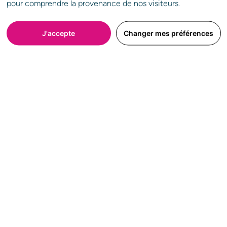
pour comprendre la provenance de nos visiteurs.
* Veuillez renseigner au moins l’un des deux champs.
J'accepte
Changer mes préférences