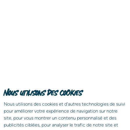
guide
Téléchargez votre
exclusif
pour une vente
immobilière sans stress !
Vendre votre propriété n'aura jamais été aussi
simple. Benedic, expert en immobilier depuis 3
générations, vous donne gratuitement et en
exclusivité les clés d'une vente immobilière réussie.
Nous utilisons des cookies
Télécharger gratuitement
En soumettant ce formulaire, j’accepte que les informations saisies dans 
Nous utilisons des cookies et d'autres technologies de suivi
pour améliorer votre expérience de navigation sur notre
site, pour vous montrer un contenu personnalisé et des
publicités ciblées, pour analyser le trafic de notre site et