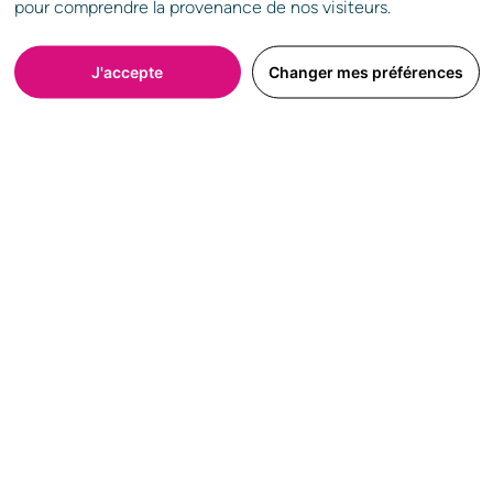
pour comprendre la provenance de nos visiteurs.
* Veuillez renseigner au moins l’un des deux champs.
J'accepte
Changer mes préférences