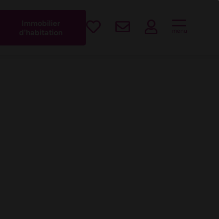
est !
Immobilier
menu
d'habitation
MBLE
BILIER
IVITÉ -