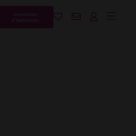
est !
Immobilier
menu
d'habitation
Yutz
ux neuf "Le
 à vendre
.66 m² à