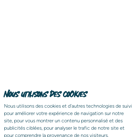
* Veuillez renseigner au moins l’un des deux champs.
exclusif
pour une vente
immobilière sans stress !
LOUER
Tout savoir sur la mise en
Vendre votre propriété n'aura jamais été aussi
location d’un bien
simple. Benedic, expert en immobilier depuis 3
générations, vous donne gratuitement et en
exclusivité les clés d'une vente immobilière réussie.
29 Mars 2023
Nous utilisons des cookies
Télécharger gratuitement
Nous utilisons des cookies et d'autres technologies de suivi
pour améliorer votre expérience de navigation sur notre
site, pour vous montrer un contenu personnalisé et des
publicités ciblées, pour analyser le trafic de notre site et
pour comprendre la provenance de nos visiteurs.