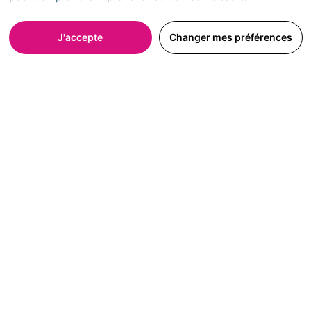
J'accepte
Changer mes préférences
LOUER
Location meublée, location vide
: quelles différences?
08 Février 2023
1
2