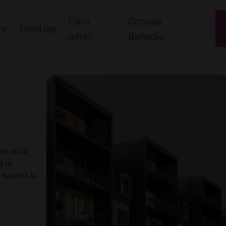
l’immobilier du nord-
Faire
Groupe
re
Prestige
gérer
Benedic
 questions
ns de la
à la
 suivent la