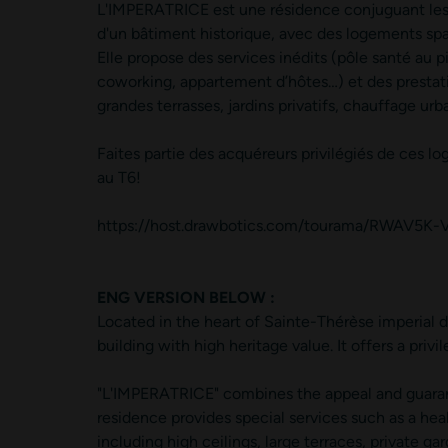
L'IMPERATRICE est une résidence conjuguant les at
d'un bâtiment historique, avec des logements spa
* Veuillez renseigner au moins l’un des deux champs.
Elle propose des services inédits (pôle santé au pi
coworking, appartement d’hôtes…) et des prestat
grandes terrasses, jardins privatifs, chauffage urb
Faites partie des acquéreurs privilégiés de ces lo
au T6!
https://host.drawbotics.com/tourama/RWAV5K-
ENG VERSION BELOW :
Located in the heart of Sainte-Thérèse imperial d
building with high heritage value. It offers a priv
"L'IMPERATRICE" combines the appeal and guarant
residence provides special services such as a he
including high ceilings, large terraces, private gar