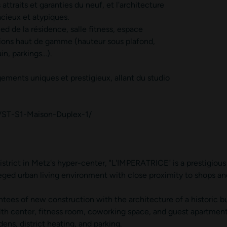
traits et garanties du neuf, et l'architecture
cieux et atypiques.
ed de la résidence, salle fitness, espace
ions haut de gamme (hauteur sous plafond,
ain, parkings…).
gements uniques et prestigieux, allant du studio
VST-S1-Maison-Duplex-1/
istrict in Metz's hyper-center, "L'IMPERATRICE" is a prestigiou
ileged urban living environment with close proximity to shops and
ees of new construction with the architecture of a historic bu
alth center, fitness room, coworking space, and guest apartmen
dens, district heating, and parking.