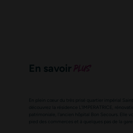
plus
En savoir
En plein cœur du très prisé quartier impérial Sai
découvrez la résidence L'IMPERATRICE, rénovatio
En soumettant ce formulaire, j’accepte que les informations saisies dans 
patrimoniale, l'ancien hôpital Bon Secours. Elle vo
pied des commerces et à quelques pas de la gare