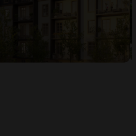
tacter. Découvrez comment nous recueillons, utilisons et partageons vos donnée