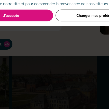
 de notre site et pour comprendre la provenance de nos visiteurs.
ité les clés d'une vente immobilière
J'accepte
Changer mes préfé
t