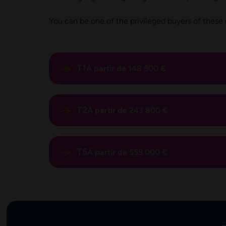
You can be one of the privileged buyers of these
T1
À partir de 148 500 €
T2
À partir de 243 800 €
T5
À partir de 559 000 €