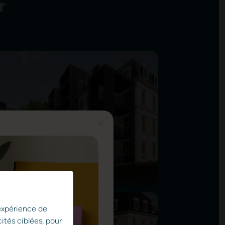
r
 expérience de
ités ciblées, pour