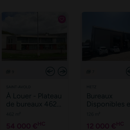
9
7
SAINT-AVOLD
METZ
À Louer - Plateau
Bureaux
de bureaux 462
Disponibles 
m² - Spacieux,
Location à Sa
462 m²
126 m²
Climatisé,
Julien lès Me
HC
HC
54 000 €
12 000 €
Parking Privatif -