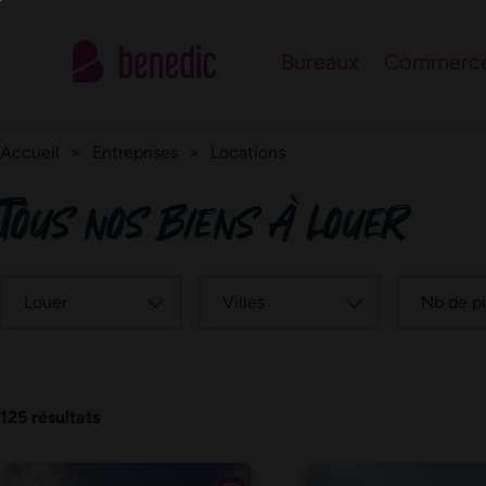
Contactez le n°1 de 
Bureaux
Commerc
Notre équipe d’experts est à votre service pour répondre à vos
Accueil
>
Entreprises
>
Locations
Tous nos biens à louer
Louer
Villes
Nb de p
125 résultats