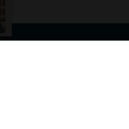
Particuliers
Entreprises
Acheter
Acheter
Vendre
Vendre
Louer
Louer
Faire gérer