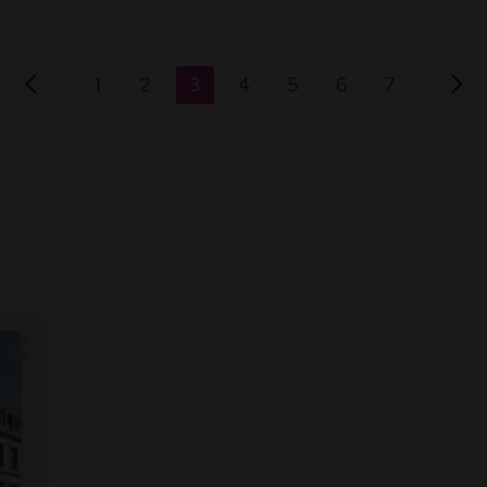
places de
parkings
1
2
3
4
5
6
7
re qui vous correspond ?
emière des nouveaux biens correspondant à vos critères de rec
e formulaire soient utilisées, exploitées, traitées pour permettre de me recont