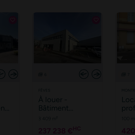
6
7
FÈVES
MONTI
À louer -
Loc
en
Bâtiment
pro
int
d'activité 3 409
loue
3 409 m²
100 m
tz
m² - Bureaux &
Mon
HC
237 238 €
420
Dépôt - 120
Met