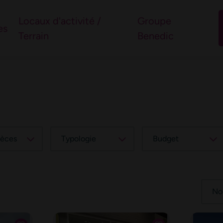
l’immobilier du nord-
Locaux d'activité /
Groupe
es
Terrain
Benedic
 questions
ièces
Typologie
Budget