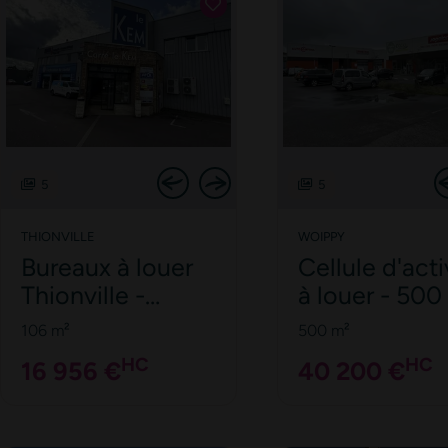
5
5
THIONVILLE
WOIPPY
Bureaux à louer
Cellule d'acti
Thionville -
à louer - 500
Prestations de
sur site clos
106 m²
500 m²
qualité
accès sécuri
HC
HC
16 956 €
40 200 €
En soumettant ce formulaire, j’accepte que les informations saisies dans 