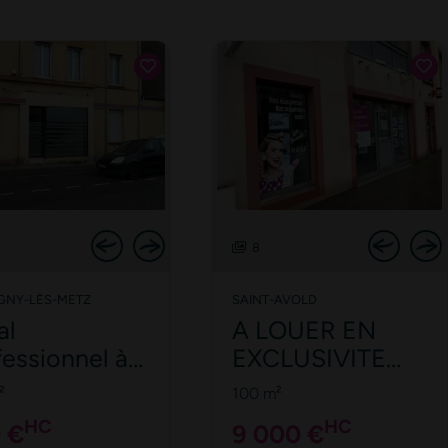
QUEULEU
8
GNY-LÈS-METZ
SAINT-AVOLD
al
A LOUER EN
fessionnel à
EXCLUSIVITE
r ?
LOCAL
²
100 m²
tigny-lès-
COMMERCIAL A
HC
HC
 €
9 000 €
z
SAINT AVOLD