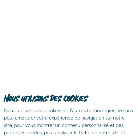
consultants
futurs
indépendants !
Vous êtes passionné·e par l'immobilier et vous
cherchez à donner un nouvel élan à votre carrière ?
Benedic vous offre une opportunité unique de
rejoindre son équipe de consultant·e·s
indépendant·e·s.
Nous utilisons des cookies
Télécharger notre plaquette de
En soumettant ce formulaire, j’accepte que les informations saisies dans 
recrutement
Nous utilisons des cookies et d'autres technologies de suivi
pour améliorer votre expérience de navigation sur notre
site, pour vous montrer un contenu personnalisé et des
publicités ciblées, pour analyser le trafic de notre site et