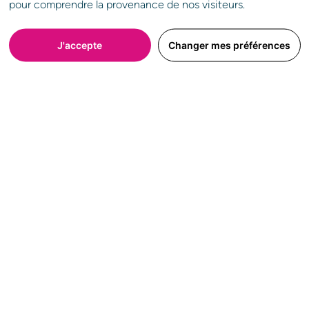
pour comprendre la provenance de nos visiteurs.
* Veuillez renseigner au moins l’un des deux champs.
J'accepte
Changer mes préférences